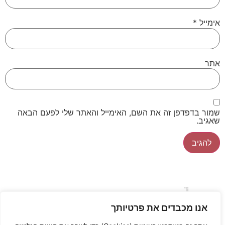
אימייל
*
אתר
שמור בדפדפן זה את השם, האימייל והאתר שלי לפעם הבאה
שאגיב.
שירותים
ריתוך
הרכבות
ג
כרסום וCNC
אודות
מאמרים
צבע
אבטחת
חריטה
וסיפורי
את
על ג את ט
איכות
אנו מכבדים את פרטיותך
מאמרים
כיפוף
הצהרת נגישות
ט
סיפורים מ